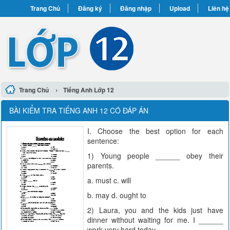
Trang Chủ
Đăng ký
Đăng nhập
Upload
Liên hệ
›
Trang Chủ
Tiếng Anh Lớp 12
BÀI KIỂM TRA TIẾNG ANH 12 CÓ ĐÁP ÁN
I. Choose the best option for each
sentence:
1) Young people ______ obey their
parents.
a. must c. will
b. may d. ought to
2) Laura, you and the kids just have
dinner without waiting for me. I ______
work very hard today.