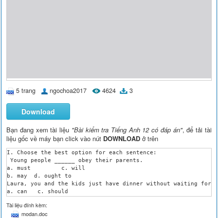
5 trang
ngochoa2017
4624
3
Download
Bạn đang xem tài liệu
"Bài kiểm tra Tiếng Anh 12 có đáp án"
, để tải tài
liệu gốc về máy bạn click vào nút
DOWNLOAD
ở trên
I. Choose the best option for each sentence:

 Young people ______ obey their parents.

a. must 	c. will

b. may 	d. ought to

Laura, you and the kids just have dinner without waiting for m
a. can 	 c. should

b. may 	 d. would

Tài liệu đính kèm:
I ______ be delighted to show you round the factory.

modan.doc
a. ought to 	c. might
