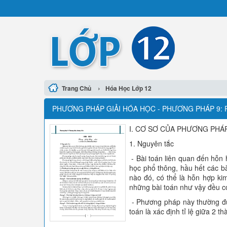
›
Trang Chủ
Hóa Học Lớp 12
PHƯƠNG PHÁP GIẢI HÓA HỌC - PHƯƠNG PHÁP 9
I. CƠ SƠ CỦA PHƯƠNG PHÁ
1. Nguyên tắc
- Bài toán liên quan đến hỗn 
học phổ thông, hầu hết các bà
nào đó, có thể là hỗn hợp kim
những bài toán như vậy đều c
- Phương pháp này thường đư
toán là xác định tỉ lệ giữa 2 t