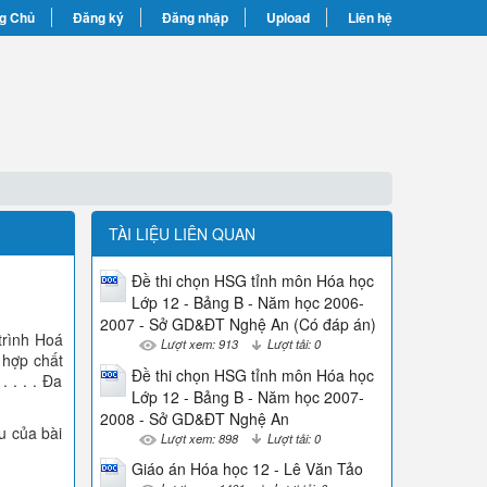
g Chủ
Đăng ký
Đăng nhập
Upload
Liên hệ
TÀI LIỆU LIÊN QUAN
Đề thi chọn HSG tỉnh môn Hóa học
Lớp 12 - Bảng B - Năm học 2006-
2007 - Sở GD&ĐT Nghệ An (Có đáp án)
trình Hoá
Lượt xem: 913
Lượt tải: 0
 hợp chất
Đề thi chọn HSG tỉnh môn Hóa học
 . . . Đa
Lớp 12 - Bảng B - Năm học 2007-
2008 - Sở GD&ĐT Nghệ An
u của bài
Lượt xem: 898
Lượt tải: 0
Giáo án Hóa học 12 - Lê Văn Tảo