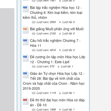
Lượt xem: 1461
Lượt tải: 0
Bài tập trắc nghiệm Hóa học 12 -
Chương 6: Kim loại kiềm, kim loại
kiềm thổ, nhôm
Lượt xem: 2993
Lượt tải: 0
Bài giảng Muối phản ứng với Muối
Lượt xem: 2160
Lượt tải: 0
Câu hỏi trắc nghiệm Chương 7 -
Hóa 11
Lượt xem: 4816
Lượt tải: 0
Đề cương ôn tập môn Hóa học Lớp
12 - Chương 1: Este-Lipit
Lượt xem: 570
Lượt tải: 1
Giáo án Tự chọn Hóa học Lớp 12 -
Tiết 28: Bài tập về tính chất của
Crom và hợp chất của Crom - Năm học
2019-2020
Lượt xem: 1118
Lượt tải: 1
Đề thi thử đại học môn Hóa có đáp
án - Đề 10
Lượt xem: 1998
Lượt tải: 1