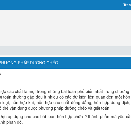
Tran
: PHƯƠNG PHÁP ĐƯỜNG CHÉO
P
hợp các chất là một trong những bài toán phổ biến nhất trong chương 
i toán thường gặp đều ít nhiều có các dữ kiện liên quan đến một hỗn
 loại, hỗn hợp khí, hỗn hợp các chất đồng đẳng, hỗn hợp dung dịch, .
ó thể vận dụng được phương pháp đường chéo và giải toán.
ợc áp dụng cho các bài toán hỗn hợp chứa 2 thành phần mà yêu cầ
hành phần đó.