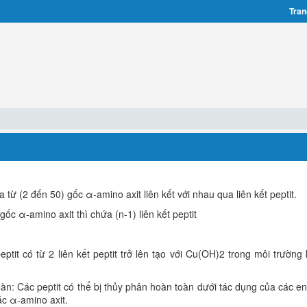
Tran
 từ (2 đến 50) gốc α-amino axit liên kết với nhau qua liên kết peptit.
gốc α-amino axit thì chứa (n-1) liên kết peptit
tit có từ 2 liên kết peptit trở lên tạo với Cu(OH)2 trong môi trường
n: Các peptit có thể bị thủy phân hoàn toàn dưới tác dụng của các e
ác α-amino axit.