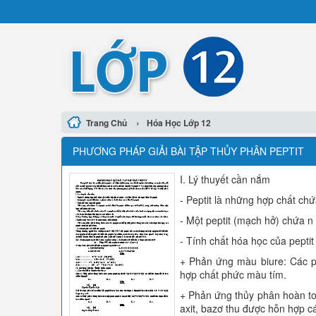
›
Trang Chủ
Hóa Học Lớp 12
PHƯƠNG PHÁP GIẢI BÀI TẬP THỦY PHÂN PEPTIT
I. Lý thuyết cần nắm
- Peptit là những hợp chất chứa
- Một peptit (mạch hở) chứa n 
- Tính chất hóa học của peptit
+ Phản ứng màu biure: Các pep
hợp chất phức màu tím.
+ Phản ứng thủy phân hoàn toà
axit, bazơ thu được hỗn hợp c