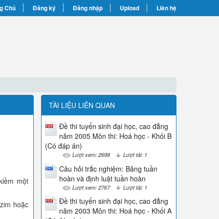
g Chủ
Đăng ký
Đăng nhập
Upload
Liên hệ
TÀI LIỆU LIÊN QUAN
Đề thi tuyển sinh đại học, cao đẳng
năm 2005 Môn thi: Hoá học - Khối B
(Có đáp án)
Lượt xem: 2698
Lượt tải: 1
Câu hỏi trắc nghiệm: Bảng tuần
hoàn và định luật tuần hoàn
 kiềm một
Lượt xem: 2767
Lượt tải: 1
Đề thi tuyển sinh đại học, cao đẳng
nzim hoặc
năm 2003 Môn thi: Hoá học - Khối A