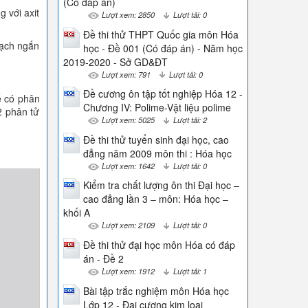
(Có đáp án)
 với axit
Lượt xem: 2850
Lượt tải: 0
Đề thi thử THPT Quốc gia môn Hóa
mạch ngắn
học - Đề 001 (Có đáp án) - Năm học
2019-2020 - Sở GD&ĐT
Lượt xem: 791
Lượt tải: 0
Đề cương ôn tập tốt nghiệp Hóa 12 -
ể có phân
Chương IV: Polime-Vật liệu polime
 2 phân tử
Lượt xem: 5025
Lượt tải: 2
Đề thi thử tuyển sinh đại học, cao
đẳng năm 2009 môn thi : Hóa học
Lượt xem: 1642
Lượt tải: 0
Kiểm tra chất lượng ôn thi Đại học –
cao đẳng lần 3 – môn: Hóa học –
khối A
Lượt xem: 2109
Lượt tải: 0
Đề thi thử đại học môn Hóa có đáp
án - Đề 2
Lượt xem: 1912
Lượt tải: 1
Bài tập trắc nghiệm môn Hóa học
Lớp 12 - Đại cương kim loại