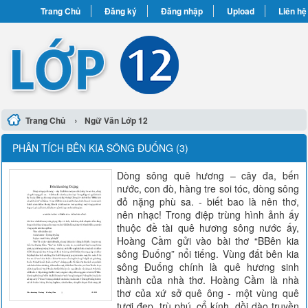
Trang Chủ
Đăng ký
Đăng nhập
Upload
Liên hệ
›
Trang Chủ
Ngữ Văn Lớp 12
PHÂN TÍCH BÊN KIA SÔNG ĐUỐNG (3)
Dòng sông quê hương – cây đa, bến
nước, con đò, hàng tre soi tóc, dòng sông
đỏ nặng phù sa. - biết bao là nên thơ,
nên nhạc! Trong điệp trùng hình ảnh ấy
thuộc đề tài quê hương sông nước ấy,
Hoàng Cầm gửi vào bài thơ “BBên kia
sông Đuống” nổi tiếng. Vùng đất bên kia
sông Đuống chính là quê hương sinh
thành của nhà thơ. Hoàng Cầm là nhà
thơ của xứ sở quê ông - một vùng quê
tươi đẹp, trù phú, cổ kính, dồi dào truyền