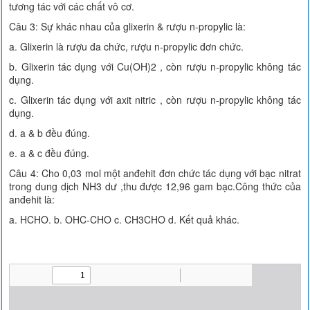
tương tác với các chất vô cơ.
Câu 3: Sự khác nhau của glixerin & rượu n-propylic là:
a. Glixerin là rượu đa chức, rượu n-propylic đơn chức.
b. Glixerin tác dụng với Cu(OH)2 , còn rượu n-propylic không tác
dụng.
c. Glixerin tác dụng với axit nitric , còn rượu n-propylic không tác
dụng.
d. a & b đều đúng.
e. a & c đều đúng.
Câu 4: Cho 0,03 mol một anđehit đơn chức tác dụng với bạc nitrat
trong dung dịch NH3 dư ,thu được 12,96 gam bạc.Công thức của
anđehit là:
a. HCHO. b. OHC-CHO c. CH3CHO d. Kết quả khác.