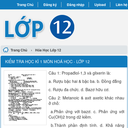
Trang Chủ
Đăng ký
Đăng nhập
Upload
Liên hệ
›
Trang Chủ
Hóa Học Lớp 12
KIỂM TRA HỌC KÌ 1 MÔN HOÁ HỌC - LỚP 12
Câu 1: Propađiol-1,3 và glixerin là:
a. Rượu bậc hai & bậc ba. b. Đồng đẳng
c. Rượu đa chức. d. Bazơ hữu cơ.
Câu 2: Metanoic & axit axetic khác nhau
ở chỗ:
a.Phản ứng với bazơ. c. Phản ứng với
Cu(OH)2 trong d2 kiềm.
b.Thành phần định tính. d. Khả năng