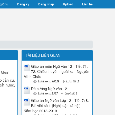
g Chủ
Đăng ký
Đăng nhập
Upload
Liên hệ
TÀI LIỆU LIÊN QUAN
Giáo án môn Ngữ văn 12 - Tiết 71,
72: Chiếc thuyền ngoài xa - Nguyễn
 Mau”.
Minh Châu
ộ cần cù,
Lượt xem: 10329
Lượt tải: 2
 đất nước,
Đề cương Ngữ văn 12
Lượt xem: 2387
Lượt tải: 2
Giáo án Ngữ văn Lớp 12 - Tiết 7+8:
Bài viết số 1 (Nghị luận xã hội) -
Năm học 2018-2019