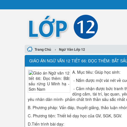
›
Trang Chủ
Ngữ Văn Lớp 12
GIÁO ÁN NGỮ VĂN 12 TIẾT 66: ĐỌC THÊM: BẮT S
A. Mục tiêu: Giúp học sinh:
- Nắm được một vài nét về cu
- Cảm nhận được bức tranh t
dũng cảm, tài trí, lạc quan, y
yêu nhân dân mình- phẩm chất tinh thần sâu sắc nhất 
B. Phương pháp: Vấn đáp, thuyết giảng, thảo luận nhó
C. Phương tiện: Thiết kế dạy học của GV, SGK, SGV.
D.Tiến trình bài dạy: