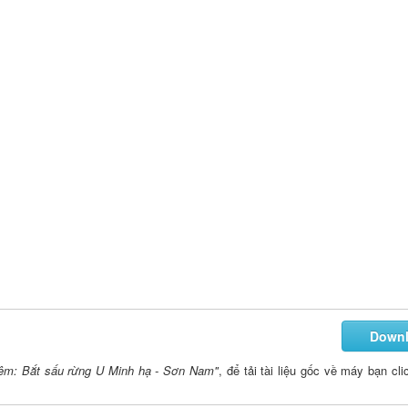
Down
hêm: Bắt sấu rừng U Minh hạ - Sơn Nam"
, để tải tài liệu gốc về máy bạn cli