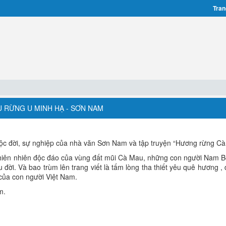
Tran
ẤU RỪNG U MINH HẠ - SƠN NAM
ộc đời, sự nghiệp của nhà văn Sơn Nam và tập truyện “Hương rừng Cà
hiên nhiên độc đáo của vùng đất mũi Cà Mau, những con người Nam B
êu đời. Và bao trùm lên trang viết là tấm lòng tha thiết yêu quê hương ,
của con người Việt Nam.
m.