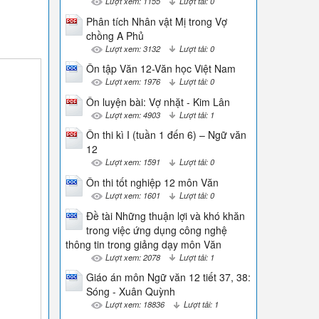
Lượt xem: 1155
Lượt tải: 0
Phân tích Nhân vật Mị trong Vợ
chồng A Phủ
Lượt xem: 3132
Lượt tải: 0
Ôn tập Văn 12-Văn học Việt Nam
Lượt xem: 1976
Lượt tải: 0
Ôn luyện bài: Vợ nhặt - Kim Lân
Lượt xem: 4903
Lượt tải: 1
Ôn thi kì I (tuần 1 đến 6) – Ngữ văn
12
Lượt xem: 1591
Lượt tải: 0
Ôn thi tốt nghiệp 12 môn Văn
Lượt xem: 1601
Lượt tải: 0
Đề tài Những thuận lợi và khó khăn
trong việc ứng dụng công nghệ
thông tin trong giảng dạy môn Văn
Lượt xem: 2078
Lượt tải: 1
Giáo án môn Ngữ văn 12 tiết 37, 38:
Sóng - Xuân Quỳnh
Lượt xem: 18836
Lượt tải: 1