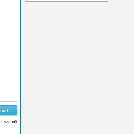
load
ck vào nút