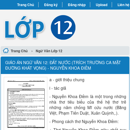
Trang Chủ
Đăng ký
Đăng nhập
Upload
Liên hệ
›
Trang Chủ
Ngữ Văn Lớp 12
GIÁO ÁN NGỮ VĂN 12: ĐẤT NƯỚC (TRÍCH TRƯỜNG CA MẶT
ĐƯỜNG KHÁT VỌNG) - NGUYỄN KHOA ĐIỀM
a - giới thiệu chung
i - tác giả
- Nguyễn Khoa Điềm là một trong những
nhà thơ tiêu biểu của thế hệ thơ trẻ
những năm chống Mĩ cứu nước (Bằng
Việt, Phạm Tiến Duật, Xuân Quỳnh,.).
- Phong cách thơ Nguyễn Khoa Điềm:
+ Thơ Nguyễn Khoa Điềm giàu chất suy