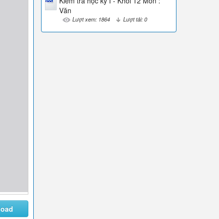
Kiểm tra học kỳ I - Khối 12 Môn :
Văn
Lượt xem: 1864
Lượt tải: 0
load