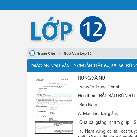
›
Trang Chủ
Ngữ Văn Lớp 12
GIÁO ÁN NGỮ VĂN 12 CHUẨN TIẾT 64, 65, 66: R
RỪNG XÀ NU
Nguyễn Trung Thành
Đọc thêm: BẮT SẤU RỪNG U
Sơn Nam
A. Mục tiêu bài giảng
Qua bài giảng, nhằm giúp HS
1. Nắm vững đề tài, cốt truyệ
nhận rõ chủ đề cùng ý nghĩa đẹ