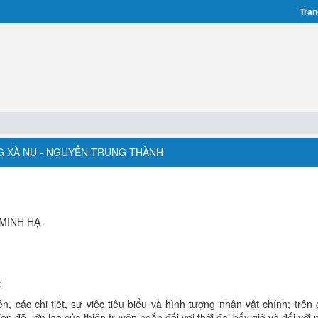
Tran
ỪNG XÀ NU - NGUYỄN TRUNG THÀNH
 MINH HẠ
:
n, các chi tiết, sự việc tiêu biểu và hình tượng nhân vật chính; trên 
p đẽ, lớn lao của thiên truyện ngắn đối với thời đại bấy giờ và đối với