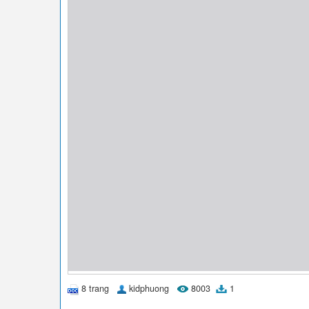
8 trang
kidphuong
8003
1