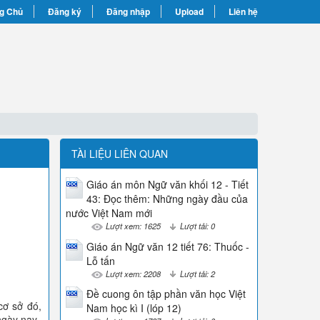
g Chủ
Đăng ký
Đăng nhập
Upload
Liên hệ
TÀI LIỆU LIÊN QUAN
Giáo án môn Ngữ văn khối 12 - Tiết
43: Đọc thêm: Những ngày đầu của
nước Việt Nam mới
Lượt xem: 1625
Lượt tải: 0
Giáo án Ngữ văn 12 tiết 76: Thuốc -
Lỗ tấn
Lượt xem: 2208
Lượt tải: 2
Đề cuong ôn tập phần văn học Việt
cơ sở đó,
Nam học kì I (lóp 12)
 ngày nay