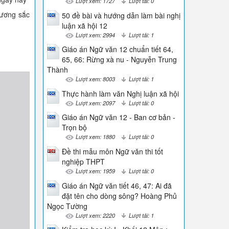
Lượt xem: 1727
Lượt tải: 0
hương sắc
50 đề bài và hướng dẫn làm bài nghị
luận xã hội 12
Lượt xem: 2994
Lượt tải: 1
Giáo án Ngữ văn 12 chuẩn tiết 64,
65, 66: Rừng xà nu - Nguyễn Trung
Thành
Lượt xem: 8003
Lượt tải: 1
Thực hành làm văn Nghị luận xã hội
Lượt xem: 2097
Lượt tải: 0
Giáo án Ngữ văn 12 - Ban cơ bản -
Trọn bộ
Lượt xem: 1880
Lượt tải: 0
Đề thi mẫu môn Ngữ văn thi tốt
nghiệp THPT
Lượt xem: 1959
Lượt tải: 0
Giáo án Ngữ văn tiết 46, 47: Ai đã
đặt tên cho dòng sông? Hoàng Phủ
Ngọc Tường
Lượt xem: 2220
Lượt tải: 1