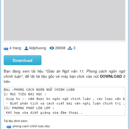
4 trang
kidphuong
29008
3
Download
Bạn đang xem tài liệu
"Giáo án Ngữ văn 11: Phong cách ngôn ngữ
chính luận"
, để tải tài liệu gốc về máy bạn click vào nút
DOWNLOAD
ở
trên
Bài :PHONG CÁCH NGÔN NGỮ CHÍNH LUẬN 

I/ MỤC TIÊU BÀI HỌC :

 Giúp hs :- nắm được kn ngôn ngữ chính luận , các loại văn bản
 - Biết phân tích và cách viết bài văn nghị luận chính trị .

II/ PHƯƠNG PHÁP LÊN LỚP :

 Kết hợp vừa diễn giảng vừa đàm thoại ,

III/ TIẾN TRÌNH LÊN LỚP :

Tài liệu đính kèm:
1/ Oån định lớp :

phong cach chinh luan.doc
2/ Kiểm tra bài cũ :
