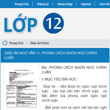
Trang Chủ
Đăng ký
Đăng nhập
Upload
Liên hệ
›
Trang Chủ
Giáo Án Khác
GIÁO ÁN NGỮ VĂN 11: PHONG CÁCH NGÔN NGỮ CHÍNH
LUẬN
Bài :PHONG CÁCH NGÔN NGỮ CHÍNH
LUẬN
I/ MỤC TIÊU BÀI HỌC :
Giúp hs :- nắm được kn ngôn ngữ chính
luận , các loại văn bản chính luận , và
đặc điểm của phong cách ngôn ngữ
chính luận .
- Biết phân tích và cách viết bài văn nghị