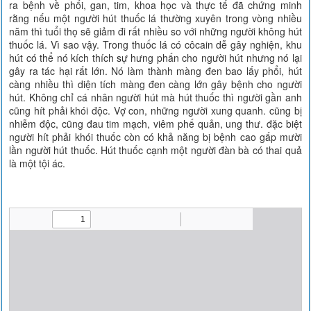
ra bệnh về phổi, gan, tim, khoa học và thực tế đã chứng minh
rằng nếu một người hút thuốc lá thường xuyên trong vòng nhiều
năm thì tuổi thọ sẽ giảm đi rất nhiều so với những người không hút
thuốc lá. Vì sao vậy. Trong thuốc lá có côcain dễ gây nghiện, khu
hút có thể nó kích thích sự hưng phấn cho người hút nhưng nó lại
gây ra tác hại rất lớn. Nó làm thành màng đen bao lấy phổi, hút
càng nhiều thì diện tích màng đen càng lớn gây bệnh cho người
hút. Không chỉ cá nhân người hút mà hút thuốc thì người gần anh
cũng hít phải khói độc. Vợ con, những người xung quanh. cũng bị
nhiễm độc, cũng đau tim mạch, viêm phế quản, ung thư. đặc biệt
người hít phải khói thuốc còn có khả năng bị bệnh cao gấp mười
lần người hút thuốc. Hút thuốc cạnh một người đàn bà có thai quả
là một tội ác.