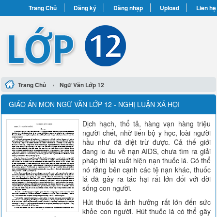
Trang Chủ
Đăng ký
Đăng nhập
Upload
Liên hệ
›
Trang Chủ
Ngữ Văn Lớp 12
GIÁO ÁN MÔN NGỮ VĂN LỚP 12 - NGHỊ LUẬN XÃ HỘI
Dịch hạch, thổ tả, hàng vạn hàng triệu
người chết, nhờ tiến bộ y học, loài người
hầu như đã diệt trừ được. Cả thế giới
đang lo âu về nạn AIDS, chưa tìm ra giải
pháp thì lại xuất hiện nạn thuốc lá. Có thể
nó rằng bên cạnh các tệ nạn khác, thuốc
lá đã gây ra tác hại rất lớn đối với đời
sống con người.
Hút thuốc lá ảnh hưởng rất lớn đến sức
khỏe con người. Hút thuốc lá có thể gây