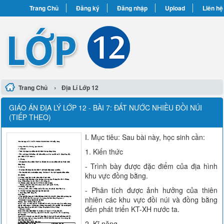
Trang Chủ
Đăng ký
Đăng nhập
Upload
Liên hệ
›
Trang Chủ
Địa Lí Lớp 12
GIÁO ÁN ĐỊA LÝ LỚP 12 - BÀI 7: ĐẤT NƯỚC NHIỀU ĐỒI NÚI
(TIẾP THEO)
I. Mục tiêu: Sau bài này, học sinh cần:
1. Kiến thức
- Trình bày được đặc điểm của địa hình
khu vực đồng bằng.
- Phân tích được ảnh hưởng của thiên
nhiên các khu vực đồi núi và đồng bằng
đến phát triển KT-XH nước ta.
2. Kĩ năng