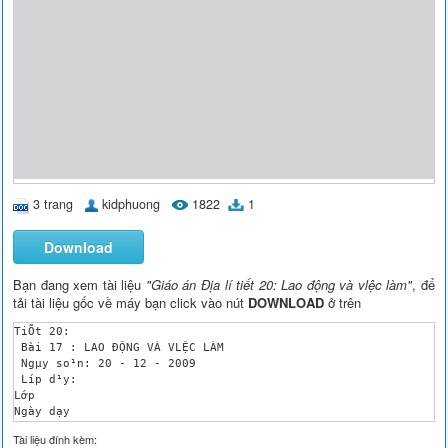
3 trang
kidphuong
1822
1
Download
Bạn đang xem tài liệu
"Giáo án Địa lí tiết 20: Lao động và vlệc làm"
, để
tải tài liệu gốc về máy bạn click vào nút
DOWNLOAD
ở trên
TiÕt 20:

 Bài 17 : LAO ĐỘNG VÀ VLỆC LÀM

 Ngµy so¹n: 20 - 12 - 2009

 Líp d¹y: 

Lớp

Ngày dạy

Tổng số

Tài liệu đính kèm:
Số hs vắng mặt
