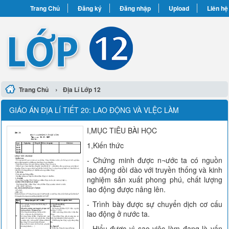
Trang Chủ
Đăng ký
Đăng nhập
Upload
Liên hệ
›
Trang Chủ
Địa Lí Lớp 12
GIÁO ÁN ĐỊA LÍ TIẾT 20: LAO ĐỘNG VÀ VLỆC LÀM
I,MỤC TIÊU BÀI HỌC
1,Kiến thức
- Chứng minh được n¬ước ta có nguồn
lao động dồi dào với truyền thống và kinh
nghiệm sản xuất phong phú, chất lượng
lao động được nâng lên.
- Trình bày được sự chuyển dịch cơ cấu
lao động ở nước ta.
- Hiểu được vì sao việc làm đang là vấn