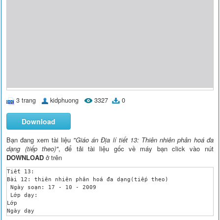
3 trang
kidphuong
3327
0
Download
Bạn đang xem tài liệu
"Giáo án Địa lí tiết 13: Thiên nhiên phân hoá đa
dạng (tiếp theo)"
, để tải tài liệu gốc về máy bạn click vào nút
DOWNLOAD
ở trên
Tiết 13:

Bài 12: thiên nhiên phân hoá đa dạng(tiếp theo)

 Ngày soạn: 17 - 10 - 2009

 Lớp dạy: 

Lớp

Ngày dạy

Tổng số
