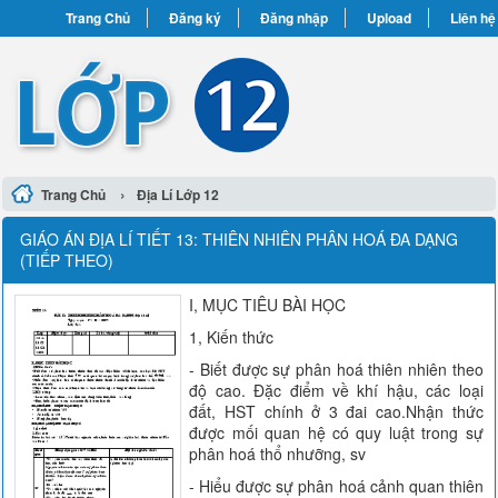
Trang Chủ
Đăng ký
Đăng nhập
Upload
Liên hệ
›
Trang Chủ
Địa Lí Lớp 12
GIÁO ÁN ĐỊA LÍ TIẾT 13: THIÊN NHIÊN PHÂN HOÁ ĐA DẠNG
(TIẾP THEO)
I, MỤC TIÊU BÀI HỌC
1, Kiến thức
- Biết được sự phân hoá thiên nhiên theo
độ cao. Đặc điểm về khí hậu, các loại
đất, HST chính ở 3 đai cao.Nhận thức
được mối quan hệ có quy luật trong sự
phân hoá thổ nhưỡng, sv
- Hiểu được sự phân hoá cảnh quan thiên