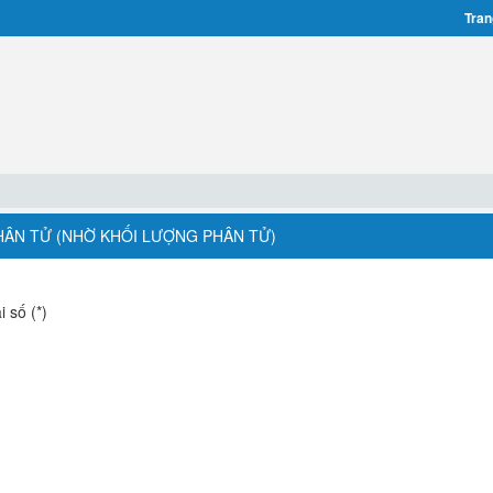
Tran
HÂN TỬ (NHỜ KHỐI LƯỢNG PHÂN TỬ)
 số (*)