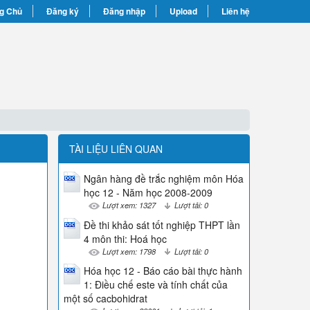
g Chủ
Đăng ký
Đăng nhập
Upload
Liên hệ
TÀI LIỆU LIÊN QUAN
Ngân hàng đề trắc nghiệm môn Hóa
học 12 - Năm học 2008-2009
Lượt xem: 1327
Lượt tải: 0
Đề thi khảo sát tốt nghiệp THPT lần
4 môn thi: Hoá học
Lượt xem: 1798
Lượt tải: 0
Hóa học 12 - Báo cáo bài thực hành
1: Điều chế este và tính chất của
một số cacbohidrat