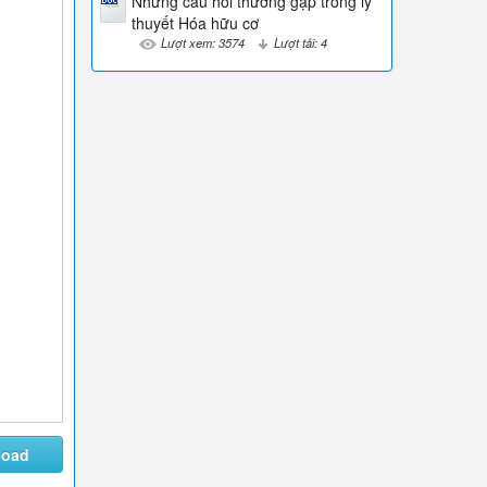
Những câu hỏi thường gặp trong lý
thuyết Hóa hữu cơ
Lượt xem: 3574
Lượt tải: 4
load