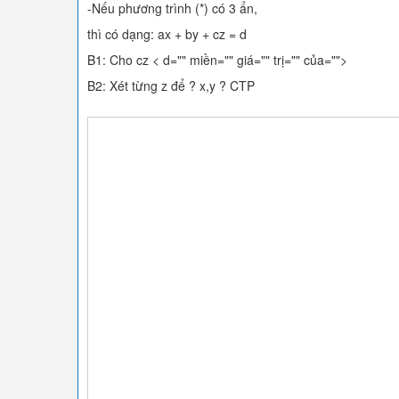
-Nếu phương trình (*) có 3 ẩn,
thì có dạng: ax + by + cz = d
B1: Cho cz < d="" miền="" giá="" trị="" của="">
B2: Xét từng z để ? x,y ? CTP