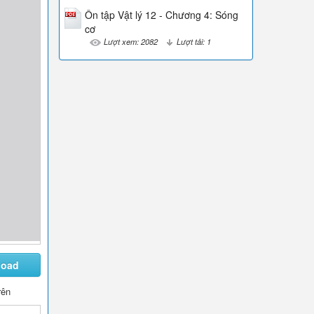
Ôn tập Vật lý 12 - Chương 4: Sóng
cơ
Lượt xem: 2082
Lượt tải: 1
load
rên