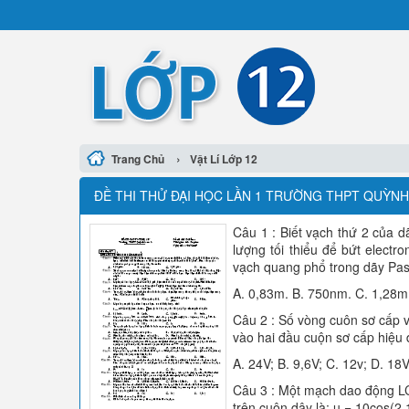
›
Trang Chủ
Vật Lí Lớp 12
ĐỀ THI THỬ ĐẠI HỌC LẦN 1 TRƯỜNG THPT QUỲNH
Câu 1 : Biết vạch thứ 2 của 
lượng tối thiểu để bứt electr
vạch quang phổ trong dãy Pas
A. 0,83m. B. 750nm. C. 1,28m
Câu 2 : Số vòng cuôn sơ cấp 
vào hai đầu cuộn sơ cấp hiệu đ
A. 24V; B. 9,6V; C. 12v; D. 18V
Câu 3 : Một mạch dao động LC 
trên cuộn dây là: u = 10cos(2.10