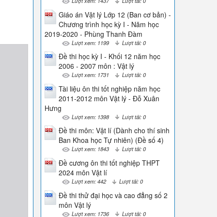
Lượt xem: 1437
Lượt tải: 0
Giáo án Vật lý Lớp 12 (Ban cơ bản) -
Chương trình học kỳ I - Năm học
2019-2020 - Phùng Thanh Đàm
Lượt xem: 1199
Lượt tải: 0
Đề thi học kỳ I - Khối 12 năm học
2006 - 2007 môn : Vật lý
Lượt xem: 1731
Lượt tải: 0
Tài liệu ôn thi tốt nghiệp năm học
2011-2012 môn Vật lý - Đỗ Xuân
Hưng
Lượt xem: 1398
Lượt tải: 0
Đề thi môn: Vật lí (Dành cho thí sinh
Ban Khoa học Tự nhiên) (Đề số 4)
Lượt xem: 1843
Lượt tải: 0
Đề cương ôn thi tốt nghiệp THPT
2024 môn Vật lí
Lượt xem: 442
Lượt tải: 0
Đề thi thử đại học và cao đẳng số 2
môn Vật lý
Lượt xem: 1736
Lượt tải: 0