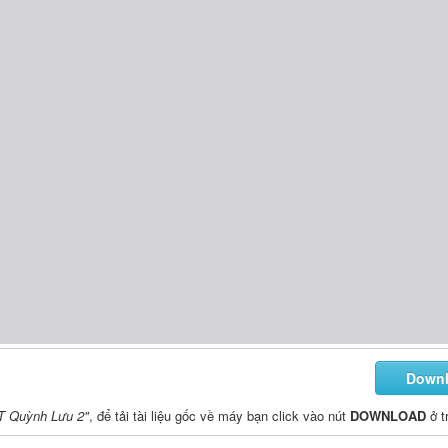
Down
PT Quỳnh Lưu 2"
, để tải tài liệu gốc về máy bạn click vào nút
DOWNLOAD
ở t