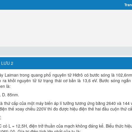
Tran
 LƯU 2
dãy Laiman trong quang phổ nguyên tử Hiđrô có bước sóng là 102,6n
on ra khỏi nguyên tử từ trạng thái cơ bản là 13,6 eV. Bước sóng ngắn
en là:
. D. 85nm.
và thứ cấp của một máy biến áp lí tưởng tương ứng bằng 2640 và 144 
iện thế xoay chiều 220V thì đo được hiệu điện thế hai đầu cuộn thứ cấ
;
có L = 12,5H, điện trở thuần của mạch không đáng kể. Biểu thức hiệu
6t) (V). Gía trị điện tích lớn nhất của tụ là: