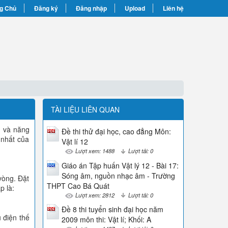
g Chủ
Đăng ký
Đăng nhập
Upload
Liên hệ
TÀI LIỆU LIÊN QUAN
m và năng
Đề thi thử đại học, cao đẳng Môn:
 nhất của
Vật lí 12
Lượt xem: 1488
Lượt tải: 0
Giáo án Tập huấn Vật lý 12 - Bài 17:
Sóng âm, nguồn nhạc âm - Trường
vòng. Đặt
THPT Cao Bá Quát
p là:
Lượt xem: 2812
Lượt tải: 0
Đề 8 thi tuyển sinh đại học năm
 điện thế
2009 môn thi: Vật lí; Khối: A