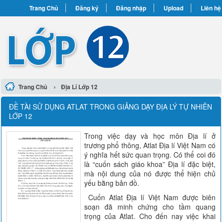
Trang Chủ
Đăng ký
Đăng nhập
Upload
Liên hệ
›
Trang Chủ
Địa Lí Lớp 12
ĐỀ TÀI SỬ DỤNG ATLAT TRONG GIẢNG DẠY ĐỊA LÝ TỰ NHIÊN
LỚP 12
Trong việc dạy và học môn Địa lí ở
trương phổ thông, Atlat Địa lí Việt Nam có
ý nghĩa hết sức quan trọng. Có thể coi đó
là “cuốn sách giáo khoa” Địa lí đặc biệt,
mà nội dung của nó được thể hiện chủ
yếu bằng bản đồ.
Cuốn Atlat Địa lí Việt Nam được biên
soạn đã minh chứng cho tầm quang
trọng của Atlat. Cho đến nay việc khai