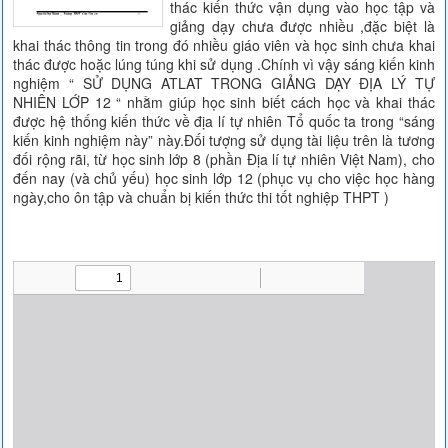
thác kiến thức vận dụng vào học tập và
giảng dạy chưa được nhiều ,đặc biệt là
khai thác thông tin trong đó nhiều giáo viên và học sinh chưa khai
thác được hoặc lúng túng khi sử dụng .Chính vì vậy sáng kiến kinh
nghiệm “ SỬ DỤNG ATLAT TRONG GIẢNG DẠY ĐỊA LÝ TỰ
NHIÊN LỚP 12 “ nhằm giúp học sinh biết cách học và khai thác
được hệ thống kiến thức về địa lí tự nhiên Tổ quốc ta trong “sáng
kiến kinh nghiệm này” này.Đối tượng sử dụng tài liệu trên là tương
đối rộng rãi, từ học sinh lớp 8 (phần Địa lí tự nhiên Việt Nam), cho
đến nay (và chủ yếu) học sinh lớp 12 (phục vụ cho việc học hàng
ngày,cho ôn tập và chuẩn bị kiến thức thi tốt nghiệp THPT )