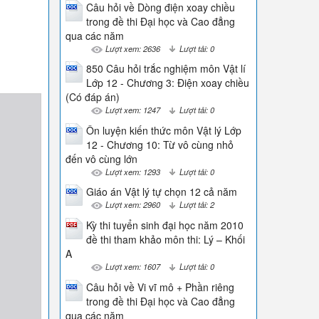
Câu hỏi về Dòng điện xoay chiều
trong đề thi Đại học và Cao đẳng
qua các năm
Lượt xem: 2636
Lượt tải: 0
850 Câu hỏi trắc nghiệm môn Vật lí
Lớp 12 - Chương 3: Điện xoay chiều
(Có đáp án)
Lượt xem: 1247
Lượt tải: 0
Ôn luyện kiến thức môn Vật lý Lớp
12 - Chương 10: Từ vô cùng nhỏ
đến vô cùng lớn
Lượt xem: 1293
Lượt tải: 0
Giáo án Vật lý tự chọn 12 cả năm
Lượt xem: 2960
Lượt tải: 2
Kỳ thi tuyển sinh đại học năm 2010
đề thi tham khảo môn thi: Lý – Khối
A
Lượt xem: 1607
Lượt tải: 0
Câu hỏi về Vi vĩ mô + Phần riêng
trong đề thi Đại học và Cao đẳng
qua các năm