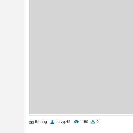
5 trang
haivyp42
1190
0