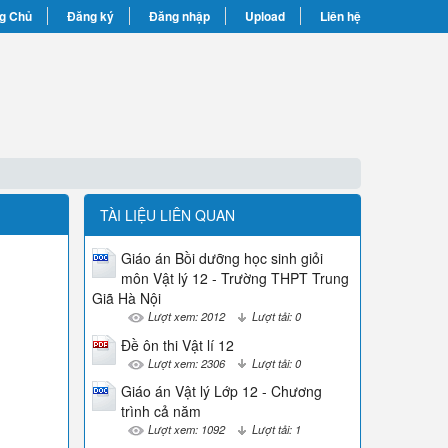
g Chủ
Đăng ký
Đăng nhập
Upload
Liên hệ
TÀI LIỆU LIÊN QUAN
Giáo án Bồi dưỡng học sinh giỏi
môn Vật lý 12 - Trường THPT Trung
Giã Hà Nội
Lượt xem: 2012
Lượt tải: 0
Đề ôn thi Vật lí 12
Lượt xem: 2306
Lượt tải: 0
Giáo án Vật lý Lớp 12 - Chương
trình cả năm
Lượt xem: 1092
Lượt tải: 1