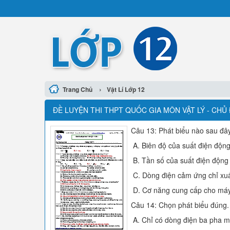
›
Trang Chủ
Vật Lí Lớp 12
ĐỀ LUYỆN THI THPT QUỐC GIA MÔN VẬT LÝ - CHỦ Đ
Câu 13: Phát biểu nào sau đây
A. Biên độ của suất điện độn
B. Tần số của suất điện động
C. Dòng điện cảm ứng chỉ xuấ
D. Cơ năng cung cấp cho máy 
Câu 14: Chọn phát biểu đúng.
A. Chỉ có dòng điện ba pha mớ