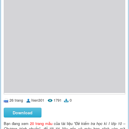
26 trang
hien301
1791
0
Download
Bạn đang xem
20 trang mẫu
của tài liệu
"Đề kiểm tra học kì I lớp 10 –
Chương trình chuẩn"
, để tải tài liệu gốc về máy bạn click vào nút