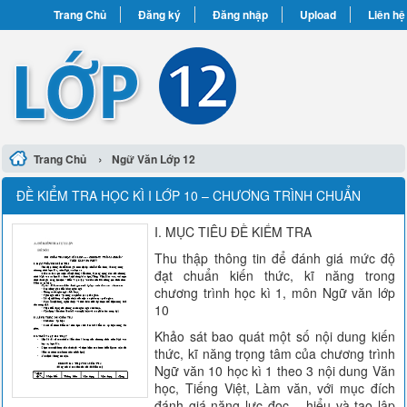
Trang Chủ
Đăng ký
Đăng nhập
Upload
Liên hệ
›
Trang Chủ
Ngữ Văn Lớp 12
ĐỀ KIỂM TRA HỌC KÌ I LỚP 10 – CHƯƠNG TRÌNH CHUẨN
I. MỤC TIÊU ĐỀ KIỂM TRA
Thu thập thông tin để đánh giá mức độ
đạt chuẩn kiến thức, kĩ năng trong
chương trình học kì 1, môn Ngữ văn lớp
10
Khảo sát bao quát một số nội dung kiến
thức, kĩ năng trọng tâm của chương trình
Ngữ văn 10 học kì 1 theo 3 nội dung Văn
học, Tiếng Việt, Làm văn, với mục đích
đánh giá năng lực đọc – hiểu và tạo lập