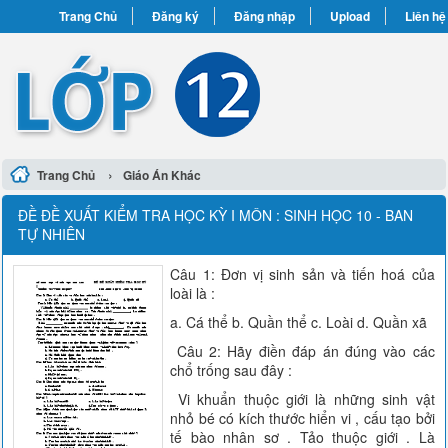
Trang Chủ
Đăng ký
Đăng nhập
Upload
Liên hệ
›
Trang Chủ
Giáo Án Khác
ĐỀ ĐỀ XUẤT KIỂM TRA HỌC KỲ I MÔN : SINH HỌC 10 - BAN
TỰ NHIÊN
Câu 1: Đơn vị sinh sản và tiến hoá của
loài là :
a. Cá thể b. Quần thể c. Loài d. Quần xã
Câu 2: Hãy điền đáp án đúng vào các
chổ trống sau đây :
Vi khuẩn thuộc giới là những sinh vật
nhỏ bé có kích thước hiển vi , cấu tạo bởi
tế bào nhân sơ . Tảo thuộc giới . Là