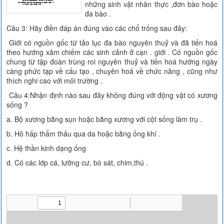
những sinh vật nhân thực ,đơn bào hoặc
đa bào .
Câu 3: Hãy điền đáp án đúng vào các chổ trống sau đây:
Giới có nguồn gốc từ tảo lục đa bào nguyên thuỷ và đã tiến hoá
theo hướng xâm chiếm các sinh cảnh ở cạn . giới . Có nguồn gốc
chung từ tập đoàn trùng roi nguyên thuỷ và tiến hoá hướng ngày
càng phức tạp về cấu tạo , chuyên hoá về chức năng , cũng như
thích nghi cao với môi trường .
Câu 4:Nhận định nào sau đây không đúng với động vật có xương
sống ?
a. Bộ xương bằng sụn hoặc bằng xương với cột sống làm trụ .
b. Hô hấp thẩm thấu qua da hoặc bằng ống khí .
c. Hệ thần kinh dạng ống
d. Có các lớp cá, lưỡng cư, bò sát, chim,thú .