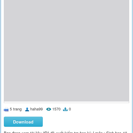
5 trang
haha99
1570
0
Download
Bạn đang xem tài liệu
"Đề đề xuất kiểm tra học kỳ I môn : Sinh học 10 -