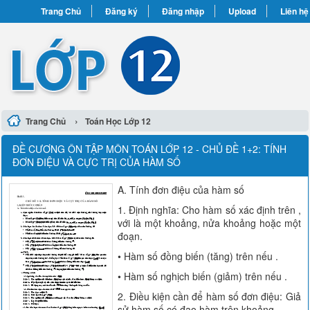
Trang Chủ
Đăng ký
Đăng nhập
Upload
Liên hệ
›
Trang Chủ
Toán Học Lớp 12
ĐỀ CƯƠNG ÔN TẬP MÔN TOÁN LỚP 12 - CHỦ ĐỀ 1+2: TÍNH
ĐƠN ĐIỆU VÀ CỰC TRỊ CỦA HÀM SỐ
A. Tính đơn điệu của hàm số
1. Định nghĩa: Cho hàm số xác định trên ,
với là một khoảng, nửa khoảng hoặc một
đoạn.
• Hàm số đồng biến (tăng) trên nếu .
• Hàm số nghịch biến (giảm) trên nếu .
2. Điều kiện cần để hàm số đơn điệu: Giả
sử hàm số có đạo hàm trên khoảng .