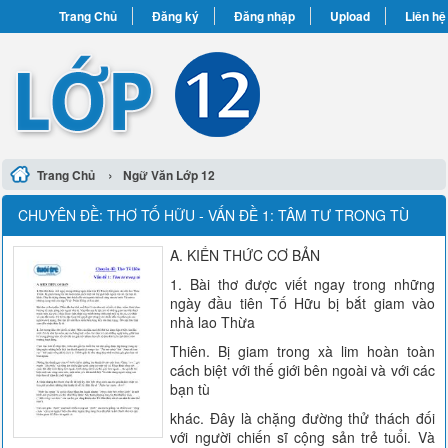
Trang Chủ
Đăng ký
Đăng nhập
Upload
Liên hệ
›
Trang Chủ
Ngữ Văn Lớp 12
CHUYÊN ĐỀ: THƠ TỐ HỮU - VẤN ĐỀ 1: TÂM TƯ TRONG TÙ
A. KIẾN THỨC CƠ BẢN
1. Bài thơ được viết ngay trong những
ngày đầu tiên Tố Hữu bị bắt giam vào
nhà lao Thừa
Thiên. Bị giam trong xà lim hoàn toàn
cách biệt với thế giới bên ngoài và với các
bạn tù
khác. Đây là chặng đường thử thách đối
với người chiến sĩ cộng sản trẻ tuổi. Và