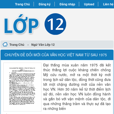
Trang Chủ
Đăng ký
Đăng nhập
Upload
Liên hệ
›
Trang Chủ
Ngữ Văn Lớp 12
CHUYÊN ĐỀ ĐỔI MỚI CỦA VĂN HỌC VIỆT NAM TỪ SAU 1975
Đại thắng mùa xuân năm 1975 đã kết
thúc thắng lợi cuộc kháng chiến chống
Mỹ cứu nước, mở ra một thời kỳ mới
trong lịch sử dân tộc, đồng thời cũng đưa
tới một chặng đường mới của nền văn
học VN. Hơn 30 năm kể từ thời điểm lịch
sử đó, nền văn học VN luôn đồng hành
và gắn bó với vận mệnh của dân tộc, đi
qua những thăng trầm và thực sự đã tạo
ra những biến