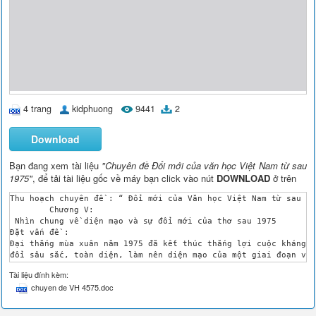
4 trang
kidphuong
9441
2
Download
Bạn đang xem tài liệu
"Chuyên đề Đổi mới của văn học Việt Nam từ sau
1975"
, để tải tài liệu gốc về máy bạn click vào nút
DOWNLOAD
ở trên
Thu hoạch chuyên đề : “ Đổi mới của Văn học Việt Nam từ sau 19
 	Chương V:

 Nhìn chung về diện mạo và sự đổi mới của thơ sau 1975

Đặt vấn đề :

Đại thắng mùa xuân năm 1975 đã kết thúc thắng lợi cuộc kháng c
đổi sâu sắc, toàn diện, làm nên diện mạo của một giai đoạn văn
Mặc dù không có được vị thế nổi trội trong thời kỳ đổi mới như
Tài liệu đính kèm:
Những nét chung về diện mạo và sự đổi mới của thơ sau 1975

chuyen de VH 4575.doc
1.Tiến trình thơ từ sau 1975:

Nằm trong dòng chảy của thơ VN, chặng đường thơ từ sau 1975 cũ
 Sau đại thắng mùa xuân 1975, cuộc kháng chiến chống Mỹ vẫn ti