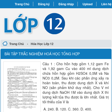
Trang Chủ
Đăng ký
Đăng nhập
Upload
Liên hệ
›
Trang Chủ
Hóa Học Lớp 12
BÀI TẬP TRẮC NGHIỆM HOÁ HỌC TỔNG HỢP
Câu 1 : Cho hỗn hợp gồm 1,12 gam Fe
và 1,92 gam Cu vào 400 ml dung dịch
chứa hỗn hợp gồm H2SO4 0,5M và Na
NO3 0,2M. Sau khi các phản ứng xảy ra
hoàn toàn, thu được dung dịch X và khí
NO (sản phẩm khử duy nhất). Cho V ml
dung dịch NaOH 1M vào dung dịch X thì
lượng kết tủa thu được là lớn nhất. Giá trị
tối thiểu của V là
A. 240. B. 120. C. 360. D. 400.