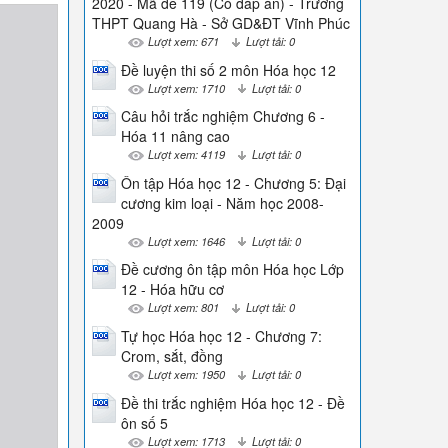
2020 - Mã đề 119 (Có đáp án) - Trường
THPT Quang Hà - Sở GD&ĐT Vĩnh Phúc
Lượt xem: 671
Lượt tải: 0
Đề luyện thi số 2 môn Hóa học 12
Lượt xem: 1710
Lượt tải: 0
Câu hỏi trắc nghiệm Chương 6 -
Hóa 11 nâng cao
Lượt xem: 4119
Lượt tải: 0
Ôn tập Hóa học 12 - Chương 5: Đại
cương kim loại - Năm học 2008-
2009
Lượt xem: 1646
Lượt tải: 0
Đề cương ôn tập môn Hóa học Lớp
12 - Hóa hữu cơ
Lượt xem: 801
Lượt tải: 0
Tự học Hóa học 12 - Chương 7:
Crom, sắt, đồng
Lượt xem: 1950
Lượt tải: 0
Đề thi trắc nghiệm Hóa học 12 - Đề
ôn số 5
Lượt xem: 1713
Lượt tải: 0