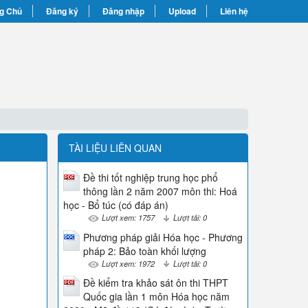
g Chủ
Đăng ký
Đăng nhập
Upload
Liên hệ
TÀI LIỆU LIÊN QUAN
Đề thi tốt nghiệp trung học phổ
thông lần 2 năm 2007 môn thi: Hoá
học - Bổ túc (có đáp án)
Lượt xem: 1757
Lượt tải: 0
Phương pháp giải Hóa học - Phương
pháp 2: Bảo toàn khối lượng
Lượt xem: 1972
Lượt tải: 0
Đề kiểm tra khảo sát ôn thi THPT
Quốc gia lần 1 môn Hóa học năm