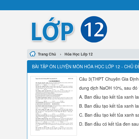
›
Trang Chủ
Hóa Học Lớp 12
BÀI TẬP ÔN LUYỆN MÔN HÓA HỌC LỚP 12 - CHỦ 
Câu 3(THPT Chuyên Gia Định
dung dịch NaOH 10%, sau đó t
A. Ban đầu tạo kết tủa xanh la
B. Ban đầu tạo kết tủa xanh l
C. Ban đầu tạo kết tủa xanh s
D. Ban đầu có kết tủa đen sau