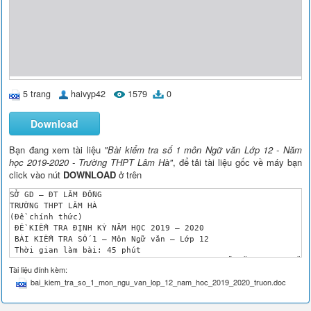
5 trang
haivyp42
1579
0
Download
Bạn đang xem tài liệu
"Bài kiểm tra số 1 môn Ngữ văn Lớp 12 - Năm
học 2019-2020 - Trường THPT Lâm Hà"
, để tải tài liệu gốc về máy bạn
click vào nút
DOWNLOAD
ở trên
SỞ GD – ĐT LÂM ĐỒNG

TRƯỜNG THPT LÂM HÀ

(Đề chính thức)

 ĐỀ KIỂM TRA ĐỊNH KỲ NĂM HỌC 2019 – 2020

 BÀI KIỂM TRA SỐ 1 – Môn Ngữ văn – Lớp 12

 Thời gian làm bài: 45 phút 

BIÊN SOẠN ĐỀ BÀI KIỂM TRA ĐỊNH KỲ SỐ 1 MÔN NGỮ VĂN LỚP 12 NĂM 
Tài liệu đính kèm:
I. XÁC ĐỊNH MỤC ĐÍCH ĐÁNH GIÁ

bai_kiem_tra_so_1_mon_ngu_van_lop_12_nam_hoc_2019_2020_truon.doc
- Đánh giá năng lực tổng hợp của học sinh qua bài kiểm tra địn
- Đánh giá mức độ nắm vững những tri thức ở các mạch nội dung 
II. XÁC ĐỊNH CHUẨN KIẾN THỨC KỸ NĂNG CẦN ĐẠT
