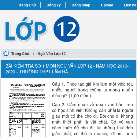
Trang Chủ
Đăng ký
Đăng nhập
Upload
Liên hệ
›
Trang Chủ
Ngữ Văn Lớp 12
BÀI KIỂM TRA SỐ 1 MÔN NGỮ VĂN LỚP 12 - NĂM HỌC 2019-
2020 - TRƯỜNG THPT LÂM HÀ
Câu 1. Theo tác giả khi làm một việc tốt,
nhiều người trong chúng ta mong muốn
điều gì? (1,00 điểm)
Câu 2. Cảm nhận về đoạn văn bản trên
có học sinh viết: Không cần phải là người
giàu mới có thể cho đi. Bởi cho đi không
nhất thiết phải là vật chất. Có vô vàn
cách thức để cho đi, từ những thứ đơn
giản nhất, có thể là money, lời nói, ánh